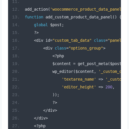
add_action
(
'woocommerce_product_data_panels'
,
function
 add_custom_product_data_panel
()
{
global
 $post
;
?>
<
div id
=
"custom_tab_data"
class
=
"panel wo
<
div 
class
=
"options_group"
>
<?
php
            $content 
=
 get_post_meta
(
$post
->
I
            wp_editor
(
$content
,
'_custom_cont
'textarea_name'
=>
'_custom_c
'editor_height'
=>
200
,
));
?>
</
div
>
</
div
>
<?
php