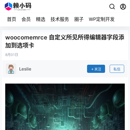
首页
会员
精选
技术服务
圈子
WP定制开发
woocomemrce 自定义所见所得编辑器字段添
加到选项卡
8月
01日
Leslie
关注
私信