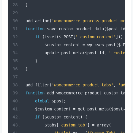
}
add_action
(
'woocommerce_process_product_meta'
function
 save_custom_product_data
(
$post_id
)
{
if
(
isset
(
$_POST
[
'_custom_content'
]))
{
        $custom_content 
=
 wp_kses_post
(
$_POST
        update_post_meta
(
$post_id
,
'_custom_c
}
}
add_filter
(
'woocommerce_product_tabs'
,
'add_w
function
 add_woocommerce_product_custom_tab
(
$
global
 $post
;
    $custom_content 
=
 get_post_meta
(
$post
->
ID
if
(
$custom_content
)
{
        $tabs
[
'custom_tab'
]
=
 array
(