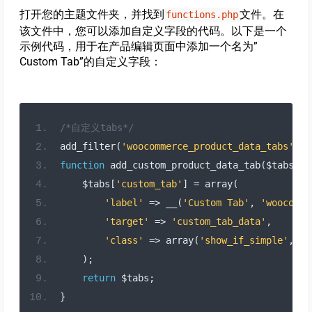
打开您的主题文件夹，并找到
文件。在
functions.php
该文件中，您可以添加自定义字段的代码。以下是一个
示例代码，用于在产品编辑页面中添加一个名为”
Custom Tab”的自定义字段：
/*自定义tabs*/
add_filter
(
'woocommerce_product_data_tabs'
,
'
function
 add_custom_product_data_tab
(
$tabs
)
{
    $tabs
[
'custom_tab'
]
=
 array
(
'label'
=>
 __
(
'Custom Tab'
,
'woocomme
'target'
=>
'custom_tab_data'
,
'class'
=>
 array
(
'show_if_simple'
,
's
);
return
 $tabs
;
}