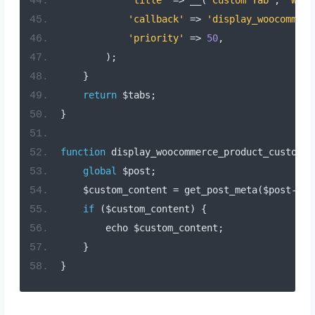
'title'
=>
 __
(
'Custom Tab'
,
'wooc
'callback'
=>
'display_woocommerc
'priority'
=>
50
,
);
}
return
 $tabs
;
}
function
 display_woocommerce_product_custom_t
global
 $post
;
    $custom_content 
=
 get_post_meta
(
$post
->
ID
if
(
$custom_content
)
{
        echo $custom_content
;
}
}