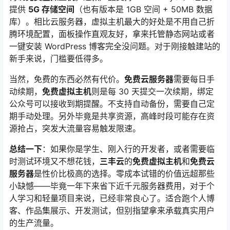
提供
5G 存储空间
（也有版本是 1GB 空间 + 50MB 数据
库）
。相比云服务器，虚拟主机最大的好处是不用自己折
腾环境配置，面板操作直观友好，拿来托管静态网站或者
一键安装 WordPress 博客完全没问题
。对于刚接触建站的
新手来说，门槛要低得多。
当然，免费的东西必然有代价。
免费云服务器
需要每日手
动续期
，
免费虚拟主机
则是每 30 天提交一次续期
，绑定
公众号可以接收到期提醒
。不支持自动备份，需要自己定
期手动处理
。另外毕竟是共享资源，高峰时段可能存在资
源抢占，突发大流量容易触发限速
。
总结一下
：如果你是学生、刚入行的开发者，或者需要临
时测试环境又不想花钱，
三丰云
的
免费虚拟主机
和
免费云
服务器
是性价比极高的选择。零成本试错的价值远超那些
小缺憾
——毕竟一年下来省下近千元服务器费用，对于个
人学习和轻量项目来说，已经非常良心了
。适合跑个人博
客、作品集展示、开发测试，但别指望拿来承载真实用户
的生产流量
。