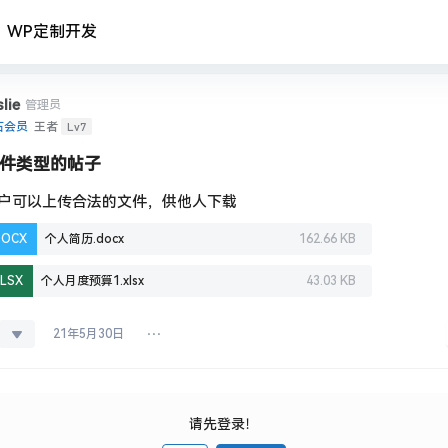
WP定制开发
lie
管理员
Lv7
石会员
王者
件类型的帖子
户可以上传合法的文件，供他人下载
DOCX
个人简历.docx
162.66 KB
LSX
个人月度预算1.xlsx
43.03 KB
21年5月30日
请先登录！