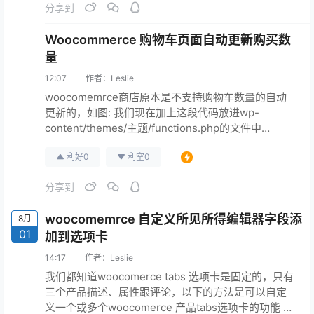
分享到
功能 <predata-previewers="&…
Woocommerce 购物车页面自动更新购买数
量
12:07
作者：
Leslie
woocomemrce商店原本是不支持购物车数量的自动
更新的，如图: 我们现在加上这段代码放进wp-
content/themes/主题/functions.php的文件中
<predata-previewers="">add_action( 'wp_footer',
利好
0
利空
0
'bbloomer_cart_refresh_update_qty&#…
分享到
woocomemrce 自定义所见所得编辑器字段添
8月
01
加到选项卡
14:17
作者：
Leslie
我们都知道woocomerce tabs 选项卡是固定的，只有
三个产品描述、属性跟评论，以下的方法是可以自定
义一个或多个woocomerce 产品tabs选项卡的功能 步