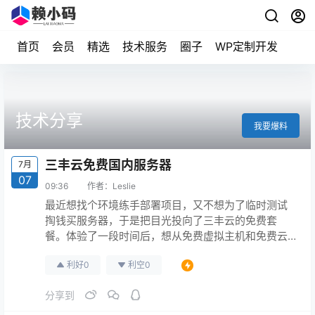
首页
会员
精选
技术服务
圈子
WP定制开发
技术分享
我要爆料
三丰云免费国内服务器
7月
07
09:36
作者：
Leslie
最近想找个环境练手部署项目，又不想为了临时测试
掏钱买服务器，于是把目光投向了三丰云的免费套
餐。体验了一段时间后，想从免费虚拟主机和免费云
服务器两个角度聊聊真实感受。 先说免费云服务器。
利好
0
利空
0
三丰云提供的是 1 核 1G 内存 + 30G SSD 硬盘 + 5M
带宽的配置。这个规格在付费市场里确实不算高，但
分享到
对于个人开发测试、学习 Linux 运维、验证部署流程
来说完全够用。我选了 Ubuntu…