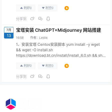
骤 1：在主题的functions.php文件中添加自定义字段
利好
0
利空
0
打开您的主题文件夹，并找到functions.php文件。在
该文件中，您可以添加自定义字段的代码。以下是一
分享到
个示例代码，用于在产品编辑页面中添加一个名
为"Cus…
宝塔安装 ChatGPT+Midjourney 网站搭建
7月
13
16:58
作者：
Leslie
1、安装宝塔 Centos安装脚本 yum install -y wget
&& wget -O install.sh
https://download.bt.cn/install/install_6.0.sh && sh
install.sh ed8484bec Ubuntu/Deepin安装脚本
利好
0
利空
0
wget -O install.sh https://downlo…
分享到