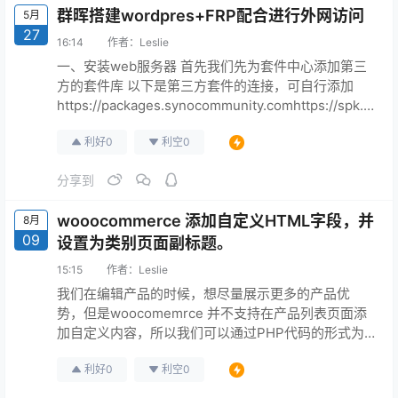
群晖搭建wordpres+FRP配合进行外网访问
5月
27
16:14
作者：
Leslie
一、安装web服务器 首先我们先为套件中心添加第三
方的套件库 以下是第三方套件的连接，可自行添加
https://packages.synocommunity.comhttps://spk.5
20810.xyz:666/https://spk7.imnks.com/ 我们需要在
利好
0
利空
0
群晖的套件中心安装这三个套件 其中安装完mariadb
10的时候会提示你设置一下root的账号密码。这个可
分享到
自行自定义。 安…
wooocommerce 添加自定义HTML字段，并
8月
09
设置为类别页面副标题。
15:15
作者：
Leslie
我们在编辑产品的时候，想尽量展示更多的产品优
势，但是woocomemrce 并不支持在产品列表页面添
加自定义内容，所以我们可以通过PHP代码的形式为
woocommerce 的产品类别页面每个产品添加副标题
利好
0
利空
0
或者HTML内容。 我们通过wp-content/themes/主
题/functions.php文件添加一下PHP代码就能实现这类