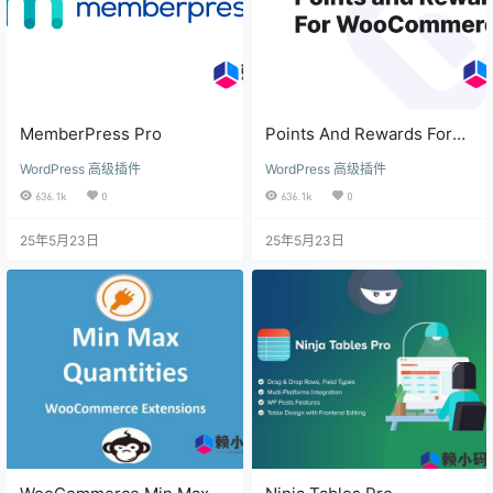
MemberPress Pro
Points And Rewards For
WooCommerce Pro
WordPress 高级插件
WordPress 高级插件
636.1k
0
636.1k
0
25年5月23日
25年5月23日