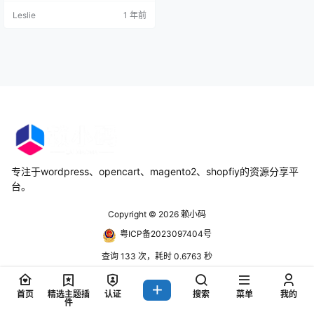
类型、商店积分、买一送一优惠和
Leslie
1 年前
自动应用。所有您希望 WooComme
rce 优惠券具备的功能，它都能实
现。 核心功能亮点 ✅ 15+ 高级优惠
券类型 买一送一（BOGO）、满
减、百分比折扣、免费配送、…
专注于wordpress、opencart、magento2、shopfiy的资源分享平
台。
Copyright © 2026
赖小码
粤ICP备2023097404号
查询 133 次，耗时 0.6763 秒
首页
精选主题插
认证
搜索
菜单
我的
件