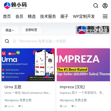
首页
会员
精选
技术服务
圈子
WP定制开发
全部标签
Wordpress 免费主题
筛选
Urna 主题
Impreza [汉化]
Urna 一体化 WooCommerce Word
Impreza 简介 一个非常现代、专
Press 主题Nulled 是一款灵活且可
业、灵活、一个更加关注细节的响
Wordpress 免费主题
Wordpress 免费主题
定制的 WooCommerce 多商店 Wor
应式视网膜级别WordPress主题。I
dPress 主题，可通过强大的主题选
mpreza可用于任何类型的网站：企
34.7k
0
200
0
项在几分钟内安装和更改任何项
业、公司、门户网站、电子商城、