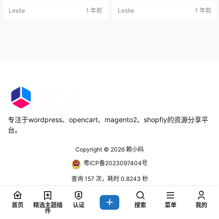
目。Urna 是我们最好的高级主题，
营销网站等。你可以直接在管理员
Leslie
1 年前
Leslie
1 年前
所以您一定会满意的。 Urna 推出了
面板改变布局、样式、颜色。你可
方便的移动菜单，可让您的购物者
以自己动手创建你需要的站点，或
轻松找到他们想要的产品。总共，
使用多种多种高质量的官方DEM
您会收到多达三百页，并可以从一
O，并且可以一键导入。 主题截图
键式演示内容导入中受益。立即享…
主题特色 一键演示安装程序 可视化
拖放构建器 多个预先制作的网页设
计DE…
专注于wordpress、opencart、magento2、shopfiy的资源分享平
台。
Copyright © 2026
赖小码
粤ICP备2023097404号
查询 157 次，耗时 0.8243 秒
首页
精选主题插
认证
搜索
菜单
我的
件