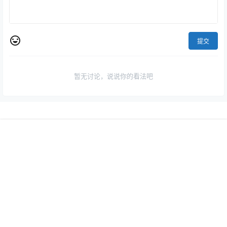
提交
暂无讨论，说说你的看法吧
首页
精选主题插
认证
搜索
菜单
我的
件
专注于wordpress、opencart、magento2、shopfiy的资源分享平
台。
Copyright © 2026
赖小码
粤ICP备2023097404号
查询 157 次，耗时 0.4937 秒